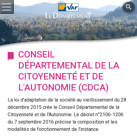
search
Ouvrir le menu
Le Var, avec vous, près de
chez vous, chaque jour
CONSEIL
DÉPARTEMENTAL DE LA
CITOYENNETÉ ET DE
L'AUTONOMIE (CDCA)
La loi d'adaptation de la société au vieillissement du 28
décembre 2015 crée le Conseil Départemental de la
Citoyenneté et de l'Autonomie. Le décret n°2106-1206
du 7 septembre 2016 précise la composition et les
modalités de fonctionnement de l'instance.