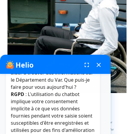
Helio
fenêtre de chatbot
fullscreen
close
Bonjour, je suis Helio. Je peux vous
aider à trouver des informations sur
le Département du Var. Que puis-je
faire pour vous aujourd'hui ?
RGPD
: L'utilisation du chatbot
implique votre consentement
implicite à ce que vos données
fournies pendant votre saisie soient
Crédits et mentions légales
Plan du site
La médiathèque
susceptibles d'être enregistrées et
L'abbaye de La Celle
L'HDE Var
Visitvar
La MDPH du Var
utilisées pour des fins d'amélioration
Archives départementales du Var
Muséum départemental du Var