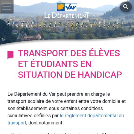
search
Ouvrir le menu
Le Var, avec vous, près de
chez vous, chaque jour
TRANSPORT DES ÉLÈVES
ET ÉTUDIANTS EN
SITUATION DE HANDICAP
Le Département du Var peut prendre en charge le
transport scolaire de votre enfant entre votre domicile et
son établissement, sous certaines conditions
cumulatives définies par
le règlement départemental du
transport
, dont notamment :