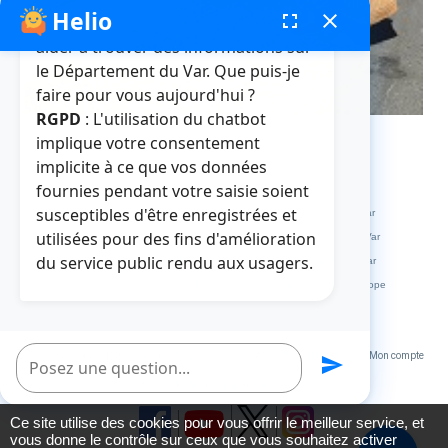
Helio
fenêtre de chatbot
fullscreen
close
Bonjour, je suis Helio. Je peux vous
aider à trouver des informations sur
le Département du Var. Que puis-je
faire pour vous aujourd'hui ?
RGPD
: L'utilisation du chatbot
implique votre consentement
implicite à ce que vos données
fournies pendant votre saisie soient
Crédits et mentions légales
Plan du site
La médiathèque
susceptibles d'être enregistrées et
L'abbaye de La Celle
L'HDE Var
Visitvar
La MDPH du Var
utilisées pour des fins d'amélioration
Archives départementales du Var
Muséum départemental du Var
du service public rendu aux usagers.
Le site des collèges du Var
Le site des marchés publics du Var
Extranets
Répertoire des Informations Publiques
Service Europe
Var Ingénierie
Poser une question
Un service du Département du Var 2023
VOTRE AVIS NOUS INTERESSE
Mon compte
send
Accessibilité : partiellement conforme
Ce site utilise des cookies pour vous offrir le meilleur service, et
vous donne le contrôle sur ceux que vous souhaitez activer