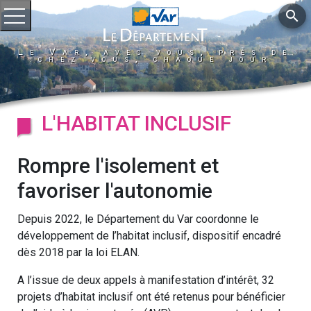
search
Ouvrir le menu
Le Var, avec vous, près de
chez vous, chaque jour
L'HABITAT INCLUSIF
Rompre l'isolement et
favoriser l'autonomie
Depuis 2022, le Département du Var coordonne le
développement de l’habitat inclusif, dispositif encadré
dès 2018 par la loi ELAN.
A l’issue de deux appels à manifestation d’intérêt, 32
projets d’habitat inclusif ont été retenus pour bénéficier