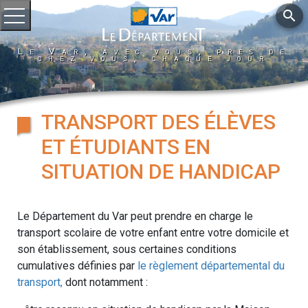
search
Ouvrir le menu
Le Var, avec vous, près de
chez vous, chaque jour
TRANSPORT DES ÉLÈVES
ET ÉTUDIANTS EN
SITUATION DE HANDICAP
Le Département du Var peut prendre en charge le
transport scolaire de votre enfant entre votre domicile et
son établissement, sous certaines conditions
cumulatives définies par
le règlement départemental du
transport,
dont notamment :