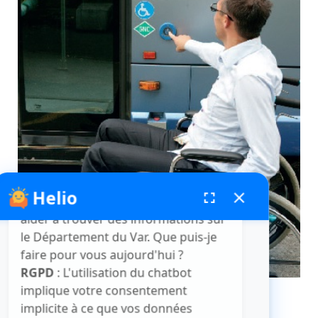
Helio
fenêtre de chatbot
fullscreen
close
Bonjour, je suis Helio. Je peux vous
aider à trouver des informations sur
le Département du Var. Que puis-je
faire pour vous aujourd'hui ?
RGPD
: L'utilisation du chatbot
implique votre consentement
implicite à ce que vos données