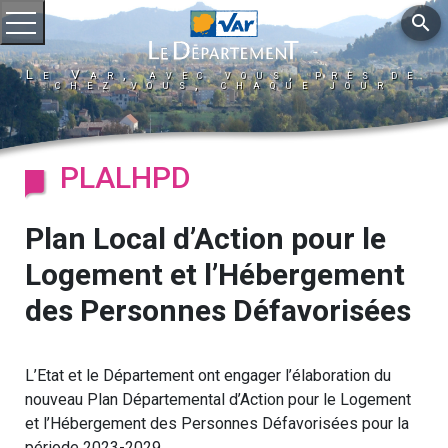
search
Ouvrir le menu
Le Var, avec vous, près de
chez vous, chaque jour
PLALHPD
Plan Local d’Action pour le
Logement et l’Hébergement
des Personnes Défavorisées
L’Etat et le Département ont engager l’élaboration du
nouveau Plan Départemental d’Action pour le Logement
et l’Hébergement des Personnes Défavorisées pour la
période 2023-2029.