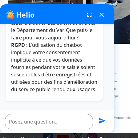
Helio
fenêtre de chatbot
fullscreen
close
Bonjour, je suis Helio. Je peux vous
aider à trouver des informations sur
le Département du Var. Que puis-je
faire pour vous aujourd'hui ?
RGPD
: L'utilisation du chatbot
implique votre consentement
implicite à ce que vos données
fournies pendant votre saisie soient
Crédits et mentions légales
Plan du site
La médiathèque
susceptibles d'être enregistrées et
L'abbaye de La Celle
L'HDE Var
Visitvar
La MDPH du Var
utilisées pour des fins d'amélioration
Archives départementales du Var
Muséum départemental du Var
du service public rendu aux usagers.
Le site des collèges du Var
Le site des marchés publics du Var
Extranets
Répertoire des Informations Publiques
Service Europe
Var Ingénierie
Poser une question
Un service du Département du Var 2023
VOTRE AVIS NOUS INTERESSE
Mon compte
send
Accessibilité : partiellement conforme