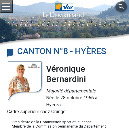
search
Ouvrir le menu
Le Var, avec vous, près de
chez vous, chaque jour
CANTON N°8 - HYÈRES
Véronique
Bernardini
Majorité départementale
Née le 28 octobre 1966 à
Hyères
Cadre supérieur chez Orange
Présidente de la Commission sport et jeunesse
Membre de la Commission permanente du Département