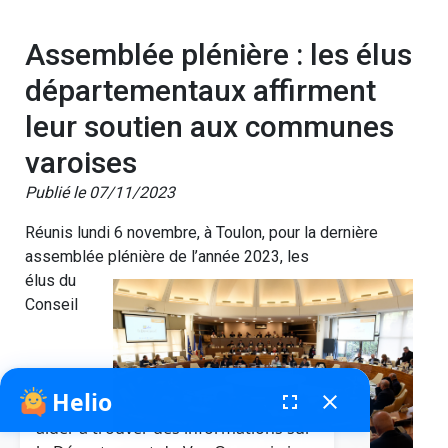
Assemblée plénière : les élus
départementaux affirment
leur soutien aux communes
varoises
Publié le 07/11/2023
Réunis lundi 6 novembre, à Toulon, pour la dernière
assemblée plénière de l’année 2023, les
élus du
Conseil
Helio
fenêtre de chatbot
fullscreen
close
Bonjour, je suis Helio. Je peux vous
aider à trouver des informations sur