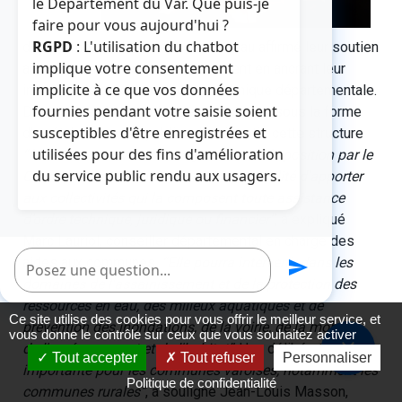
le Département du Var. Que puis-je
faire pour vous aujourd'hui ?
RGPD
: L'utilisation du chatbot
départemental du Var ont de nouveau affirmé leur soutien
implique votre consentement
aux communes varoises, notamment en ancrant leur
implicite à ce que vos données
intention de créer une agence technique départementale.
fournies pendant votre saisie soient
Dénommée Var ingénierie et constituée sous la forme
susceptibles d'être enregistrées et
d’un établissement public administratif, cette structure
utilisées pour des fins d'amélioration
“fonctionnera avec des moyens mis à disposition par le
du service public rendu aux usagers.
Conseil départemental et aura la possibilité d’apporter
aux collectivités qui la composent toute assistance
d’ordre technique, juridique ou financier”
, a expliqué
Marc Lauriol, conseiller départemental en charge des
Poser une question
aides aux communes.
“Elle pourra intervenir dans les
send
domaines de l'assainissement et de la protection des
ressources en eau, des milieux aquatiques et de
Ce site utilise des cookies pour vous offrir le meilleur service, et
prévention des inondations, de la voirie, de la mobilité,
vous donne le contrôle sur ceux que vous souhaitez activer
close
de l'aménagement et de l'habitat”
. Une délibération
“très
Tout accepter
Tout refuser
Personnaliser
importante pour les communes varoises, notamment les
Politique de confidentialité
communes rurales”
, a souligné Jean-Louis Masson,