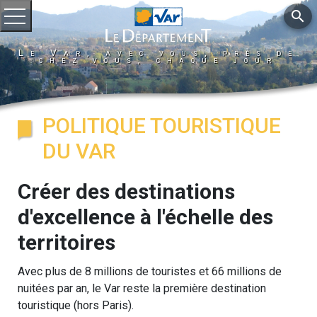
search
Ouvrir le menu
Le Var, avec vous, près de
chez vous, chaque jour
POLITIQUE TOURISTIQUE
DU VAR
Créer des destinations
d'excellence à l'échelle des
territoires
Avec plus de 8 millions de touristes et 66 millions de
nuitées par an, le Var reste la première destination
touristique (hors Paris).