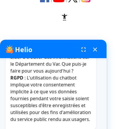
settings_accessibility
Helio
fenêtre de chatbot
fullscreen
close
Bonjour, je suis Helio. Je peux vous
aider à trouver des informations sur
le Département du Var. Que puis-je
faire pour vous aujourd'hui ?
RGPD
: L'utilisation du chatbot
implique votre consentement
implicite à ce que vos données
fournies pendant votre saisie soient
susceptibles d'être enregistrées et
utilisées pour des fins d'amélioration
du service public rendu aux usagers.