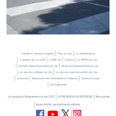
Crédits et mentions légales
Plan du site
La médiathèque
L'abbaye de La Celle
L'HDE Var
Visitvar
La MDPH du Var
Archives départementales du Var
Muséum départemental du Var
Le site des collèges du Var
Le site des marchés publics du Var
Extranets
Répertoire des Informations Publiques
Service Europe
Var Ingénierie
Un service du Département du Var 2023
VOTRE AVIS NOUS INTERESSE
Mon compte
Accessibilité : partiellement conforme