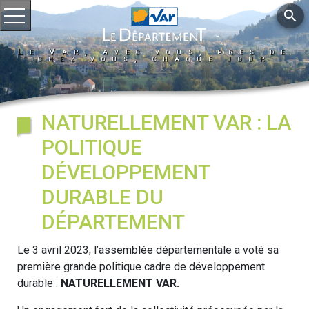
search
Ouvrir le menu
Le Var, avec vous, près de
chez vous, chaque jour
NATURELLEMENT VAR : LA
POLITIQUE
DÉVELOPPEMENT
DURABLE DU
DÉPARTEMENT
Le 3 avril 2023, l’assemblée départementale a voté sa
première grande politique cadre de développement
durable :
NATURELLEMENT VAR.