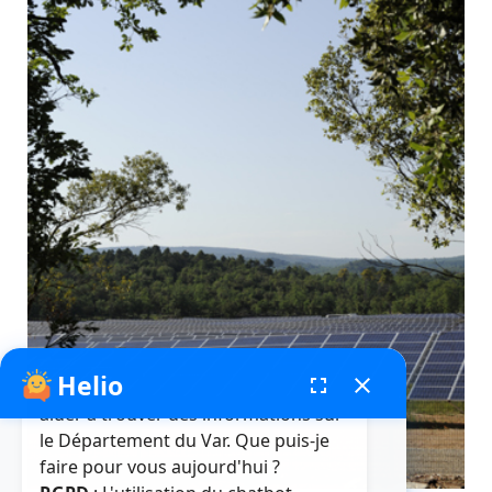
Helio
fenêtre de chatbot
fullscreen
close
Bonjour, je suis Helio. Je peux vous
aider à trouver des informations sur
le Département du Var. Que puis-je
faire pour vous aujourd'hui ?