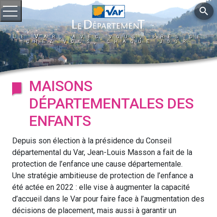
search
Ouvrir le menu
Le Var, avec vous, près de
chez vous, chaque jour
MAISONS
DÉPARTEMENTALES DES
ENFANTS
Depuis son élection à la présidence du Conseil
départemental du Var, Jean-Louis Masson a fait de la
protection de l’enfance une cause départementale.
Une stratégie ambitieuse de protection de l’enfance a
été actée en 2022 : elle vise à augmenter la capacité
d’accueil dans le Var pour faire face à l’augmentation des
décisions de placement, mais aussi à garantir un