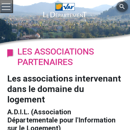
search
Ouvrir le menu
Le Var, avec vous, près de
chez vous, chaque jour
LES ASSOCIATIONS
PARTENAIRES
Les associations intervenant
dans le domaine du
logement
A.D.I.L. (Association
Départementale pour l'Information
sur le Logement)