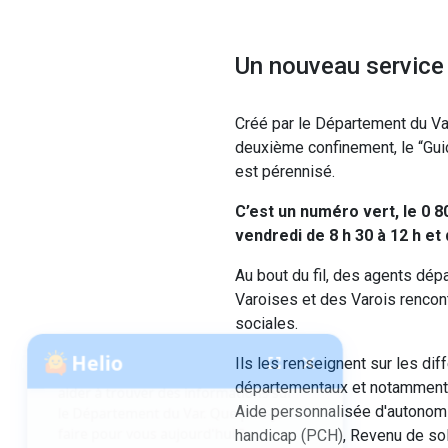
Un nouveau service
Créé par le Département du V
deuxième confinement, le “Gui
est pérennisé.
C’est un numéro vert, le 0 8
vendredi de 8 h 30 à 12 h et 
Au bout du fil, des agents dép
Varoises et des Varois rencont
Helio
fenêtre de chatbot
fullscreen
close
Bonjour, je suis Helio. Je peux vous
sociales.
aider à trouver des informations sur
le Département du Var. Que puis-je
Ils les renseignent sur les dif
faire pour vous aujourd'hui ?
départementaux et notamment 
RGPD
: L'utilisation du chatbot
Aide personnalisée d'autonom
implique votre consentement
handicap (PCH), Revenu de soli