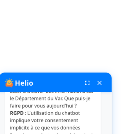
Helio
fenêtre de chatbot
fullscreen
close
Bonjour, je suis Helio. Je peux vous
aider à trouver des informations sur
le Département du Var. Que puis-je
faire pour vous aujourd'hui ?
RGPD
: L'utilisation du chatbot
implique votre consentement
implicite à ce que vos données