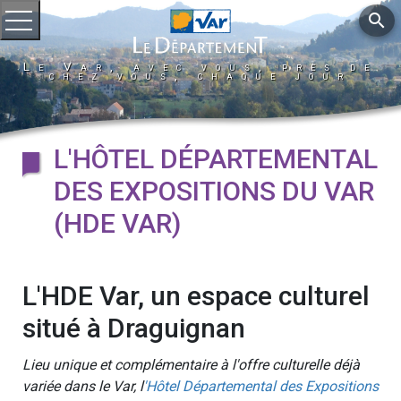
search
Ouvrir le menu
Le Var, avec vous, près de
chez vous, chaque jour
L'HÔTEL DÉPARTEMENTAL
DES EXPOSITIONS DU VAR
(HDE VAR)
L'HDE Var, un espace culturel
situé à Draguignan
Lieu unique et complémentaire à l'offre culturelle déjà
variée dans le Var, l
'Hôtel Départemental des Expositions