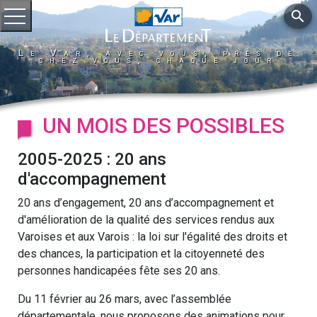
search
Ouvrir le menu
Le Var, avec vous, près de
chez vous, chaque jour
UN MOIS DES POSSIBLES
2005-2025 : 20 ans
d'accompagnement
20 ans d’engagement, 20 ans d’accompagnement et
d'amélioration de la qualité des services rendus aux
Varoises et aux Varois : la loi sur l'égalité des droits et
des chances, la participation et la citoyenneté des
personnes handicapées fête ses 20 ans.
Du 11 février au 26 mars, avec l’assemblée
départementale, nous proposons des animations pour