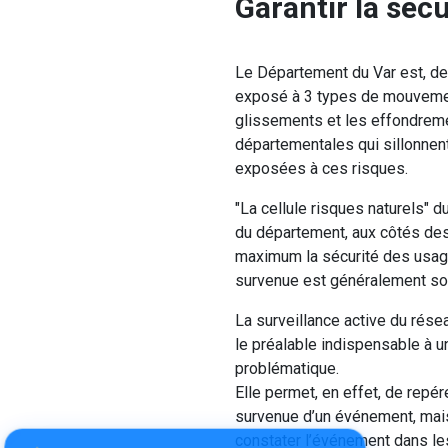
Garantir la séc
Le Département du Var est, de 
exposé à 3 types de mouvement
glissements et les effondreme
départementales qui sillonnent
exposées à ces risques.
"La cellule risques naturels" 
du département, aux côtés des
maximum la sécurité des usage
survenue est généralement sou
La surveillance active du rése
le préalable indispensable à u
problématique.
Elle permet, en effet, de repér
survenue d’un événement, mais
constater l’événement dans les m