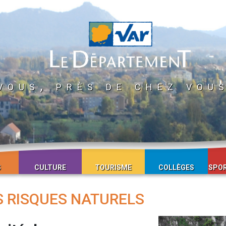
vous, près de chez vou
S
CULTURE
TOURISME
COLLÈGES
SPOR
S RISQUES NATURELS