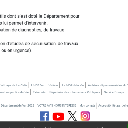
ls dont s’est doté le Département pour
 lui permet d’intervenir :
sation de diagnostics, de travaux
tion d’études de sécurisation, de travaux
ou en urgence).
L'abbaye de La Celle
L'HDE Var
Visitvar
La MDPH du Var
Archives départementales du 
marchés publics du Var
Extranets
Répertoire des Informations Publiques
Service Europe
u Département du Var 2023
VOTRE AVIS NOUS INTERESSE
Mon compte
Accessibilité : partiel