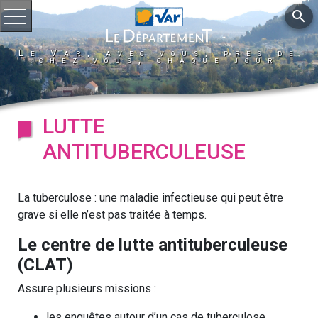
search
Ouvrir le menu
Le Var, avec vous, près de
chez vous, chaque jour
LUTTE
ANTITUBERCULEUSE
La tuberculose : une maladie infectieuse qui peut être
grave si elle n’est pas traitée à temps.
Le centre de lutte antituberculeuse
(CLAT)
Assure plusieurs missions :
les enquêtes autour d’un cas de tuberculose,