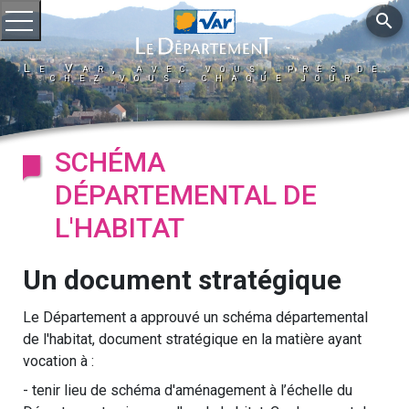
search
Ouvrir le menu
Le Var, avec vous, près de
chez vous, chaque jour
SCHÉMA
DÉPARTEMENTAL DE
L'HABITAT
Un document stratégique
Le Département a approuvé un schéma départemental
de l'habitat, document stratégique en la matière ayant
vocation à :
- tenir lieu de schéma d'aménagement à l’échelle du