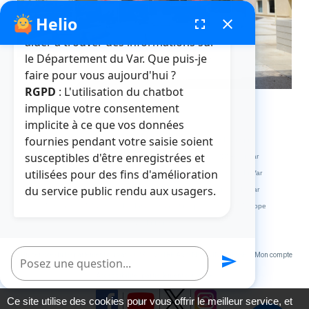
Helio
fenêtre de chatbot
fullscreen
close
Bonjour, je suis Helio. Je peux vous
aider à trouver des informations sur
le Département du Var. Que puis-je
faire pour vous aujourd'hui ?
RGPD
: L'utilisation du chatbot
implique votre consentement
implicite à ce que vos données
fournies pendant votre saisie soient
Crédits et mentions légales
Plan du site
La médiathèque
susceptibles d'être enregistrées et
L'abbaye de La Celle
L'HDE Var
Visitvar
La MDPH du Var
utilisées pour des fins d'amélioration
Archives départementales du Var
Muséum départemental du Var
du service public rendu aux usagers.
Le site des collèges du Var
Le site des marchés publics du Var
Extranets
Répertoire des Informations Publiques
Service Europe
Var Ingénierie
Poser une question
Un service du Département du Var 2023
VOTRE AVIS NOUS INTERESSE
Mon compte
send
Accessibilité : partiellement conforme
Ce site utilise des cookies pour vous offrir le meilleur service, et