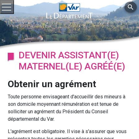
search
Ouvrir le menu
Le Var, avec vous, près de
chez vous, chaque jour
DEVENIR ASSISTANT(E)
MATERNEL(LE) AGRÉÉ(E)
Obtenir un agrément
Toute personne envisageant d'accueillir des mineurs à
son domicile moyennant rémunération est tenue de
solliciter un agrément du Président du Conseil
départemental du Var.
L'agrément est obligatoire. Il vise à s'assurer que vous
présentez toutes les garanties nécessaires pour