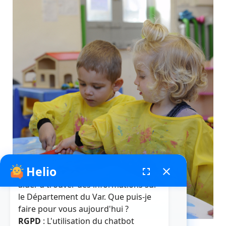
Helio
fenêtre de chatbot
fullscreen
close
Bonjour, je suis Helio. Je peux vous
aider à trouver des informations sur
le Département du Var. Que puis-je
faire pour vous aujourd'hui ?
RGPD
: L'utilisation du chatbot