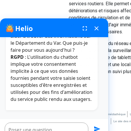
services routiers. Elle permet 
détériorations et risques affe
conditions de circulation et de
périodique permet d'agir imm
Helio
fenêtre de chatbot
fullscreen
close
Bonjour, je suis Helio. Je peux vous
interventions nécessaires.
aider à trouver des informations sur
le Département du Var. Que puis-je
Une modernisation du réseau e
faire pour vous aujourd'hui ?
agents chargés de la surveill
RGPD
: L'utilisation du chatbot
embarquées à l'aide de tablet
implique votre consentement
Ce dispositif permet une loca
implicite à ce que vos données
enregistrement et un suivi plus
fournies pendant votre saisie soient
des services.
susceptibles d'être enregistrées et
utilisées pour des fins d'amélioration
du service public rendu aux usagers.
Crédits et mentions légales
Plan du site
La médiathèque
Le site des 
Poser une question
send