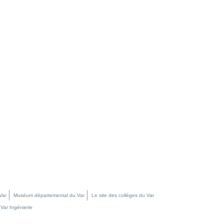
Var
Muséum départemental du Var
Le site des collèges du Var
Var Ingénierie