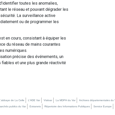
d'identifier toutes les anomalies,
ctant le réseau et pouvant dégrader les
 sécurité. La surveillance active
édiatement ou de programmer les
st en cours, consistant à équiper les
ance du réseau de mains courantes
tes numériques.
lisation précise des événements, un
 fiables et une plus grande réactivité
L'abbaye de La Celle
L'HDE Var
Visitvar
La MDPH du Var
Archives départementales du 
marchés publics du Var
Extranets
Répertoire des Informations Publiques
Service Europe