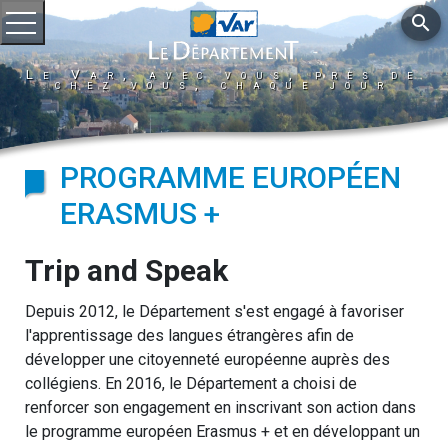
search
Ouvrir le menu
Le Var, avec vous, près de
chez vous, chaque jour
PROGRAMME EUROPÉEN
ERASMUS +
Trip and Speak
Depuis 2012, le Département s'est engagé à favoriser
l'apprentissage des langues étrangères afin de
développer une citoyenneté européenne auprès des
collégiens. En 2016, le Département a choisi de
renforcer son engagement en inscrivant son action dans
le programme européen Erasmus + et en développant un