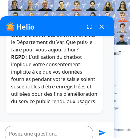
Helio
fenêtre de chatbot
fullscreen
close
Bonjour, je suis Helio. Je peux vous
aider à trouver des informations sur
le Département du Var. Que puis-je
faire pour vous aujourd'hui ?
RGPD
: L'utilisation du chatbot
implique votre consentement
implicite à ce que vos données
fournies pendant votre saisie soient
Crédits et mentions légales
Plan du site
La médiathèque
susceptibles d'être enregistrées et
L'abbaye de La Celle
L'HDE Var
Visitvar
La MDPH du Var
utilisées pour des fins d'amélioration
Archives départementales du Var
Muséum départemental du Var
du service public rendu aux usagers.
Le site des collèges du Var
Le site des marchés publics du Var
Extranets
Répertoire des Informations Publiques
Service Europe
Var Ingénierie
Poser une question
Un service du Département du Var 2023
VOTRE AVIS NOUS INTERESSE
Mon compte
send