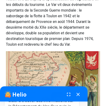
les débuts du tourisme. Le Var vit deux événements
importants de la Seconde Guerre mondiale : le
sabordage de la flotte à Toulon en 1942 et le
débarquement de Provence en août 1944. Durant la
deuxième moitié du XXe siècle, le département se
développe, double sa population et devient une
destination touristique de premier plan. Depuis 1974,
Toulon est redevenu le chef lieu du Var.
Helio
fenêtre de chatbot
fullscreen
close
Bonjour, je suis Helio. Je peux vous
aider à trouver des informations sur