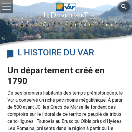
search
Ouvrir le menu
Le Var, avec vous, près de
chez vous, chaque jour
L'HISTOIRE DU VAR
Un département créé en
1790
De ses premiers habitants des temps préhistoriques, le
Var a conservé un riche patrimoine mégalithique. À partir
de 500 avant JC, les Grecs de Marseille fondent des
comptoirs sur le littoral de ce territoire peuplé de tribus
celto-ligures : Tauroeis au Brusc ou Olbia près d'Hyères.
Les Romains, présents dans la région à partir du IIe