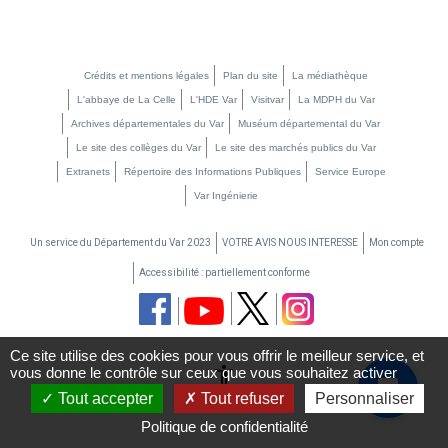
Crédits et mentions légales
Plan du site
La médiathèque
L'abbaye de La Celle
L'HDE Var
Visitvar
La MDPH du Var
Archives départementales du Var
Muséum départemental du Var
Le site des collèges du Var
Le site des marchés publics du Var
Extranets
Répertoire des Informations Publiques
Service Europe
Var Ingénierie
Un service du Département du Var 2023
VOTRE AVIS NOUS INTERESSE
Mon compte
Accessibilité : partiellement conforme
Ce site utilise des cookies pour vous offrir le meilleur service, et
vous donne le contrôle sur ceux que vous souhaitez activer
settings_accessibility
chat_bubble
Tout accepter
Tout refuser
Personnaliser
Politique de confidentialité