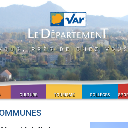
vous, près de chez vou
S
CULTURE
TOURISME
COLLÈGES
SPOR
 COMMUNES