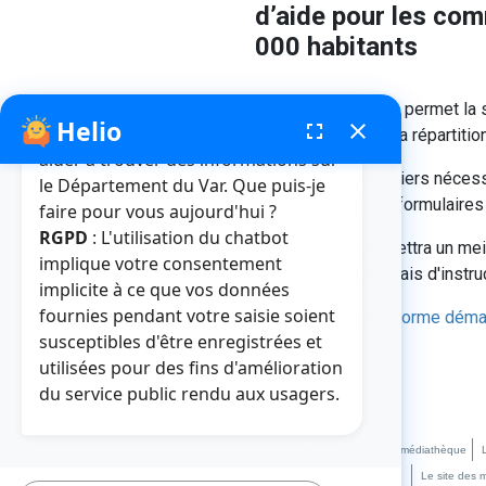
d’aide pour les co
000 habitants
Ce service en ligne permet la
Helio
fenêtre de chatbot
fullscreen
close
Bonjour, je suis Helio. Je peux vous
d'aides au titre de la répartit
aider à trouver des informations sur
Le dépôt des dossiers nécessi
le Département du Var. Que puis-je
renseignement de formulaires 
faire pour vous aujourd'hui ?
RGPD
: L'utilisation du chatbot
Ce dispositif permettra un mei
implique votre consentement
contraction des délais d'instru
implicite à ce que vos données
fournies pendant votre saisie soient
Accédez à la plateforme déma
susceptibles d'être enregistrées et
utilisées pour des fins d'amélioration
du service public rendu aux usagers.
Crédits et mentions légales
Plan du site
La médiathèque
Le site des 