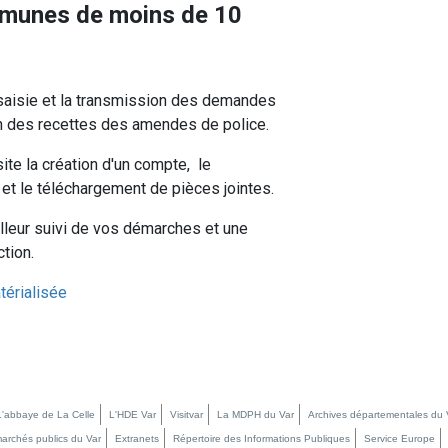
mmunes de moins de 10
 saisie et la transmission des demandes
ion des recettes des amendes de police.
te la création d'un compte, le
et le téléchargement de pièces jointes.
lleur suivi de vos démarches et une
ction.
térialisée
L'abbaye de La Celle
L'HDE Var
Visitvar
La MDPH du Var
Archives départementales du 
marchés publics du Var
Extranets
Répertoire des Informations Publiques
Service Europe