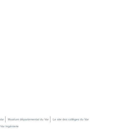
Var
Muséum départemental du Var
Le site des collèges du Var
Var Ingénierie