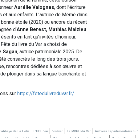
honneur
Aurélie Valognes
, dont l’écriture
 et aux enfants. L’autrice de Mémé dans
 bonne étoile (2020) ou encore du récent
agnée d’
Anne Berest, Mathias Malzieu
présents en tant qu'invités d’honneur.
 Fête du livre du Var a choisi de
e Sagan
, autrice patrimoniale 2025. De
é consacrés le long des trois jours,
ue, rencontres dédiées à son œuvre et
 de plonger dans sa langue tranchante et
ions sur
https://fetedulivreduvar.fr/
L'abbaye de La Celle
L'HDE Var
Visitvar
La MDPH du Var
Archives départementales du 