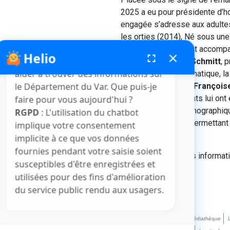
2025 a eu pour présidente d’
engagée s’adresse aux adultes
les orties (2014), Né sous une
La Fugue (2025) était accomp
et Éric-Emmanuel Schmitt
, 
Helio
fenêtre de chatbot
fullscreen
close
Bonjour, je suis Helio. Je peux vous
Suivant sa ligne thématique, la
aider à trouver des informations sur
rendre
hommage à François
le Département du Var. Que puis-je
nombreux événements lui ont ét
faire pour vous aujourd'hui ?
entre exposition monographiq
RGPD
: L'utilisation du chatbot
lectures publiques permettant
implique votre consentement
dentelée.
implicite à ce que vos données
fournies pendant votre saisie soient
Retrouvez toutes les informat
susceptibles d'être enregistrées et
utilisées pour des fins d'amélioration
du service public rendu aux usagers.
Crédits et mentions légales
Plan du site
La médiathèque