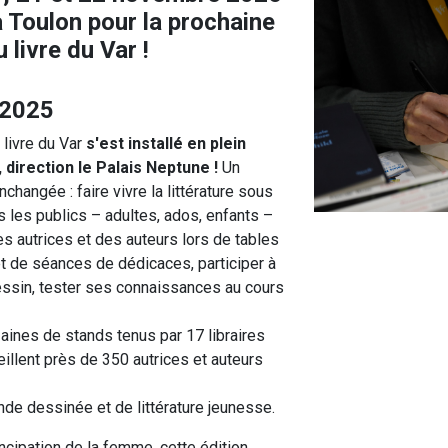
 Toulon pour la prochaine
 livre du Var !
n 2025
 livre du Var
s'est installé en plein
,
direction le Palais Neptune !
Un
changée : faire vivre la littérature sous
 les publics – adultes, ados, enfants –
des autrices et des auteurs lors de tables
t de séances de dédicaces, participer à
dessin, tester ses connaissances au cours
nes de stands tenus par 17 libraires
illent près de 350 autrices et auteurs
nde dessinée et de littérature jeunesse.
cipation de la femme, cette édition