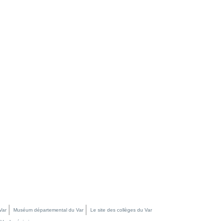
Var
Muséum départemental du Var
Le site des collèges du Var