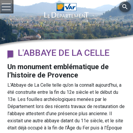
search
Ouvrir le menu
Le Var, avec vous, près de
chez vous, chaque jour
L'ABBAYE DE LA CELLE
Un monument emblématique de
l’histoire de Provence
L’Abbaye de La Celle telle qu’on la connaît aujourd’hui, a
été construite entre la fin du 12e siècle et le début du
13e. Les fouilles archéologiques menées par le
Département lors des récents travaux de restauration de
l’abbaye attestent d’une présence plus ancienne. Il
existait une autre abbaye datant du 11e siècle, et le site
était déjà occupé à la fin de l’Âge du Fer puis à l’Époque