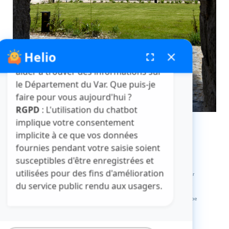
Helio
fenêtre de chatbot
fullscreen
close
Bonjour, je suis Helio. Je peux vous
aider à trouver des informations sur
le Département du Var. Que puis-je
faire pour vous aujourd'hui ?
RGPD
: L'utilisation du chatbot
implique votre consentement
implicite à ce que vos données
fournies pendant votre saisie soient
Crédits et mentions légales
Plan du site
La médiathèque
susceptibles d'être enregistrées et
L'abbaye de La Celle
L'HDE Var
Visitvar
La MDPH du Var
utilisées pour des fins d'amélioration
Archives départementales du Var
Muséum départemental du Var
du service public rendu aux usagers.
Le site des collèges du Var
Le site des marchés publics du Var
Extranets
Répertoire des Informations Publiques
Service Europe
Var Ingénierie