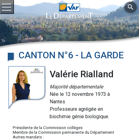
search
Ouvrir le menu
Le Var, avec vous, près de
chez vous, chaque jour
CANTON N°6 - LA GARDE
Valérie Rialland
Majorité départementale
Née le 12 novembre 1973 à
Nantes
Professeure agrégée en
biochimie génie biologique.
Présidente de la Commission collèges
Membre de la Commission permanente du Département
Autres mandats :