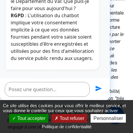
le Département du Var. Que puis-je
aux communes varoises, notamment en ancrant leur
faire pour vous aujourd'hui ?
intention de créer une agence technique départementale.
RGPD
: L'utilisation du chatbot
Dénommée Var ingénierie et constituée sous la forme
implique votre consentement
d’un établissement public administratif, cette structure
implicite à ce que vos données
“fonctionnera avec des moyens mis à disposition par le
fournies pendant votre saisie soient
Conseil départemental et aura la possibilité d’apporter
susceptibles d'être enregistrées et
aux collectivités qui la composent toute assistance
utilisées pour des fins d'amélioration
d’ordre technique, juridique ou financier”
, a expliqué
du service public rendu aux usagers.
Marc Lauriol, conseiller départemental en charge des
aides aux communes.
“Elle pourra intervenir dans les
domaines de l'assainissement et de la protection des
ressources en eau, des milieux aquatiques et de
Poser une question
send
prévention des inondations, de la voirie, de la mobilité,
de l'aménagement et de l'habitat”
. Une délibération
“très
importante pour les communes varoises, notamment les
Ce site utilise des cookies pour vous offrir le meilleur service, et
vous donne le contrôle sur ceux que vous souhaitez activer
communes rurales”
, a souligné Jean-Louis Masson,
close
Tout accepter
Tout refuser
Personnaliser
président du Conseil départemental du Var.
“Elle nous
Politique de confidentialité
engage à une obligation de réussite”.