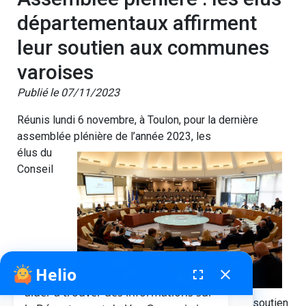
départementaux affirment
leur soutien aux communes
varoises
Publié le 07/11/2023
Réunis lundi 6 novembre, à Toulon, pour la dernière
assemblée plénière de l’année 2023, les
élus du
Conseil
Helio
fenêtre de chatbot
fullscreen
close
Bonjour, je suis Helio. Je peux vous
aider à trouver des informations sur
départemental du Var ont de nouveau affirmé leur soutien