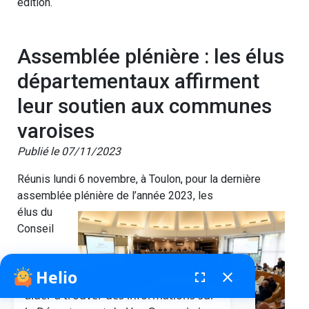
édition.
Assemblée plénière : les élus
départementaux affirment
leur soutien aux communes
varoises
Publié le 07/11/2023
Réunis lundi 6 novembre, à Toulon, pour la dernière
assemblée plénière de l’année 2023, les
élus du
Conseil
Helio
fenêtre de chatbot
fullscreen
close
Bonjour, je suis Helio. Je peux vous
aider à trouver des informations sur