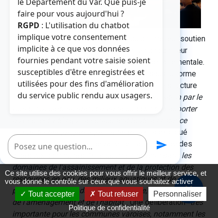
le Département du Var. Que puis-je
faire pour vous aujourd'hui ?
RGPD
: L'utilisation du chatbot
implique votre consentement
départemental du Var ont de nouveau affirmé leur soutien
implicite à ce que vos données
aux communes varoises, notamment en ancrant leur
fournies pendant votre saisie soient
intention de créer une agence technique départementale.
susceptibles d'être enregistrées et
Dénommée Var ingénierie et constituée sous la forme
utilisées pour des fins d'amélioration
d’un établissement public administratif, cette structure
du service public rendu aux usagers.
“fonctionnera avec des moyens mis à disposition par le
Conseil départemental et aura la possibilité d’apporter
aux collectivités qui la composent toute assistance
d’ordre technique, juridique ou financier”
, a expliqué
Poser une question
Marc Lauriol, conseiller départemental en charge des
send
aides aux communes.
“Elle pourra intervenir dans les
domaines de l'assainissement et de la protection des
Ce site utilise des cookies pour vous offrir le meilleur service, et
ressources en eau, des milieux aquatiques et de
vous donne le contrôle sur ceux que vous souhaitez activer
close
prévention des inondations, de la voirie, de la mobilité,
Tout accepter
Tout refuser
Personnaliser
de l'aménagement et de l'habitat”
. Une délibération
“très
Politique de confidentialité
importante pour les communes varoises, notamment les