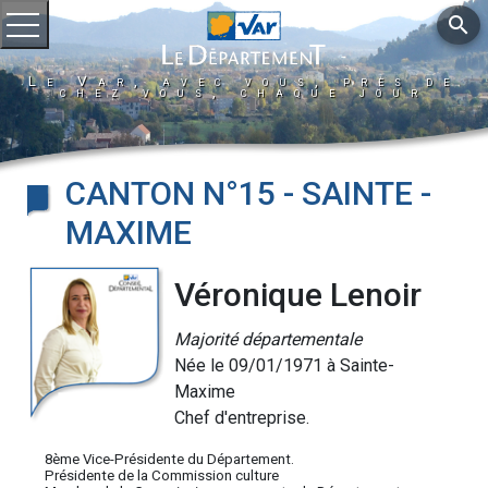
search
Ouvrir le menu
Le Var, avec vous, près de
chez vous, chaque jour
CANTON N°15 - SAINTE -
MAXIME
Véronique Lenoir
Majorité départementale
Née le 09/01/1971 à Sainte-
Maxime
Chef d'entreprise.
8ème Vice-Présidente du Département.
Présidente de la Commission culture