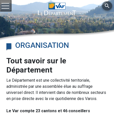
search
Ouvrir le menu
Le Var, avec vous, près de
chez vous, chaque jour
ORGANISATION
Tout savoir sur le
Département
Le Département est une collectivité territoriale,
administrée par une assemblée élue au suffrage
universel direct. Il intervient dans de nombreux secteurs
en prise directe avec la vie quotidienne des Varois.
Le Var compte 23 cantons et 46 conseillers