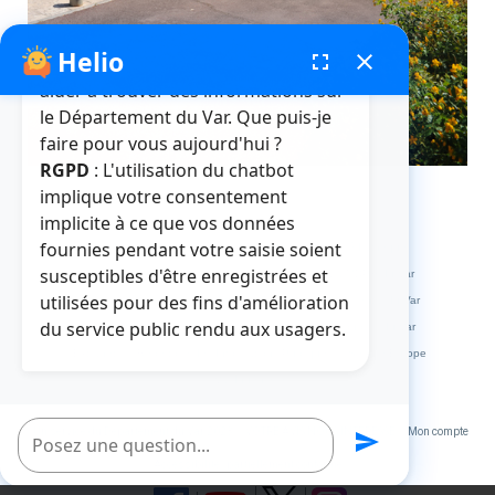
Helio
fenêtre de chatbot
fullscreen
close
Bonjour, je suis Helio. Je peux vous
aider à trouver des informations sur
le Département du Var. Que puis-je
faire pour vous aujourd'hui ?
RGPD
: L'utilisation du chatbot
implique votre consentement
implicite à ce que vos données
fournies pendant votre saisie soient
Crédits et mentions légales
Plan du site
La médiathèque
susceptibles d'être enregistrées et
L'abbaye de La Celle
L'HDE Var
Visitvar
La MDPH du Var
utilisées pour des fins d'amélioration
Archives départementales du Var
Muséum départemental du Var
du service public rendu aux usagers.
Le site des collèges du Var
Le site des marchés publics du Var
Extranets
Répertoire des Informations Publiques
Service Europe
Var Ingénierie
Poser une question
Un service du Département du Var 2023
VOTRE AVIS NOUS INTERESSE
Mon compte
send
Accessibilité : partiellement conforme