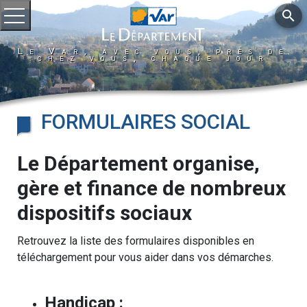
search
Ouvrir le menu
Le Var, avec vous, près de
chez vous, chaque jour
FORMULAIRES SOCIAL
Le Département organise,
gère et finance de nombreux
dispositifs sociaux
Retrouvez la liste des formulaires disponibles en
téléchargement pour vous aider dans vos démarches.
Handicap :​