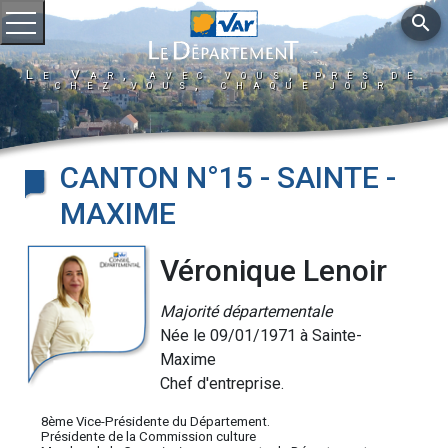
search
Ouvrir le menu
Le Var, avec vous, près de
chez vous, chaque jour
CANTON N°15 - SAINTE -
MAXIME
Véronique Lenoir
Majorité départementale
Née le 09/01/1971 à Sainte-
Maxime
Chef d'entreprise.
8ème Vice-Présidente du Département.
Présidente de la Commission culture