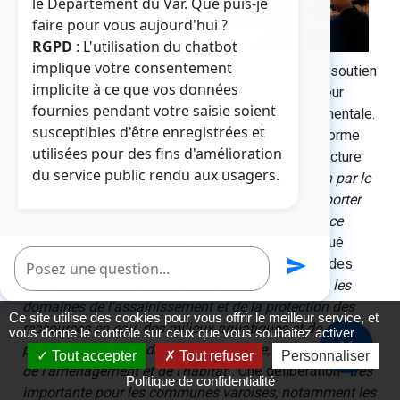
le Département du Var. Que puis-je
faire pour vous aujourd'hui ?
RGPD
: L'utilisation du chatbot
implique votre consentement
départemental du Var ont de nouveau affirmé leur soutien
implicite à ce que vos données
aux communes varoises, notamment en ancrant leur
fournies pendant votre saisie soient
intention de créer une agence technique départementale.
susceptibles d'être enregistrées et
Dénommée Var ingénierie et constituée sous la forme
utilisées pour des fins d'amélioration
d’un établissement public administratif, cette structure
du service public rendu aux usagers.
“fonctionnera avec des moyens mis à disposition par le
Conseil départemental et aura la possibilité d’apporter
aux collectivités qui la composent toute assistance
d’ordre technique, juridique ou financier”
, a expliqué
Poser une question
Marc Lauriol, conseiller départemental en charge des
send
aides aux communes.
“Elle pourra intervenir dans les
domaines de l'assainissement et de la protection des
Ce site utilise des cookies pour vous offrir le meilleur service, et
ressources en eau, des milieux aquatiques et de
vous donne le contrôle sur ceux que vous souhaitez activer
close
prévention des inondations, de la voirie, de la mobilité,
Tout accepter
Tout refuser
Personnaliser
de l'aménagement et de l'habitat”
. Une délibération
“très
Politique de confidentialité
importante pour les communes varoises, notamment les