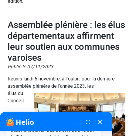
édition.
Assemblée plénière : les élus
départementaux affirment
leur soutien aux communes
varoises
Publié le 07/11/2023
Réunis lundi 6 novembre, à Toulon, pour la dernière
assemblée plénière de l’année 2023, les
élus du
Conseil
Helio
fenêtre de chatbot
fullscreen
close
Bonjour, je suis Helio. Je peux vous
aider à trouver des informations sur