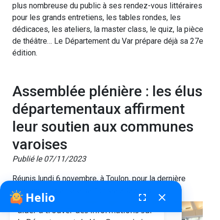
plus nombreuse du public à ses rendez-vous littéraires
pour les grands entretiens, les tables rondes, les
dédicaces, les ateliers, la master class, le quiz, la pièce
de théâtre… Le Département du Var prépare déjà sa 27e
édition.
Assemblée plénière : les élus
départementaux affirment
leur soutien aux communes
varoises
Publié le 07/11/2023
Réunis lundi 6 novembre, à Toulon, pour la dernière
assemblée plénière de l’année 2023, les
Helio
fenêtre de chatbot
fullscreen
close
Bonjour, je suis Helio. Je peux vous
élus du
aider à trouver des informations sur
Conseil