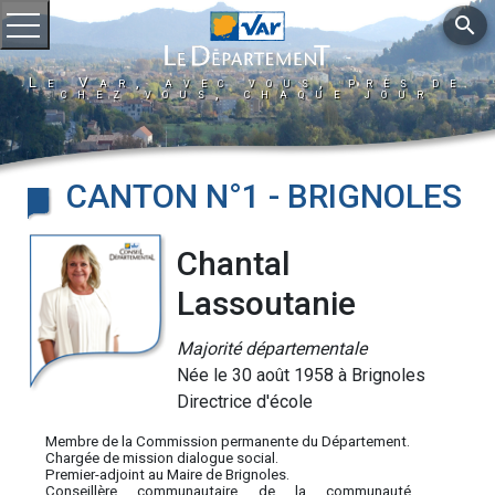
search
Ouvrir le menu
Le Var, avec vous, près de
chez vous, chaque jour
CANTON N°1 - BRIGNOLES
Chantal
Lassoutanie
Majorité départementale
Née le 30 août 1958 à Brignoles
Directrice d'école
Membre de la Commission permanente du Département.
Chargée de mission dialogue social.
Premier-adjoint au Maire de Brignoles.
Conseillère communautaire de la communauté