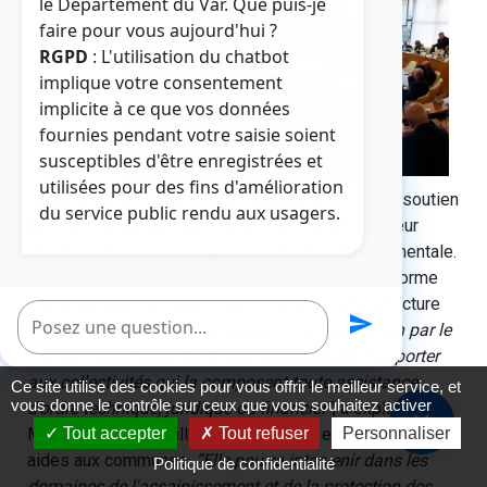
le Département du Var. Que puis-je
faire pour vous aujourd'hui ?
RGPD
: L'utilisation du chatbot
implique votre consentement
implicite à ce que vos données
fournies pendant votre saisie soient
susceptibles d'être enregistrées et
utilisées pour des fins d'amélioration
départemental du Var ont de nouveau affirmé leur soutien
du service public rendu aux usagers.
aux communes varoises, notamment en ancrant leur
intention de créer une agence technique départementale.
Dénommée Var ingénierie et constituée sous la forme
d’un établissement public administratif, cette structure
Poser une question
send
“fonctionnera avec des moyens mis à disposition par le
Conseil départemental et aura la possibilité d’apporter
aux collectivités qui la composent toute assistance
Ce site utilise des cookies pour vous offrir le meilleur service, et
vous donne le contrôle sur ceux que vous souhaitez activer
d’ordre technique, juridique ou financier”
, a expliqué
close
Marc Lauriol, conseiller départemental en charge des
Tout accepter
Tout refuser
Personnaliser
aides aux communes.
“Elle pourra intervenir dans les
Politique de confidentialité
domaines de l'assainissement et de la protection des