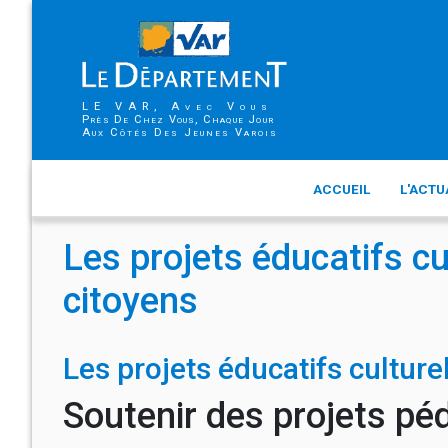
LE VAR, Avec Vous
Près De Chez Vous, Chaque Jour
Aux Côtés Des Jeunes Varois
ACCUEIL
L'ACTU
Les projets éducatifs c
citoyens
Les projets éducatifs cultur
Soutenir des projets p