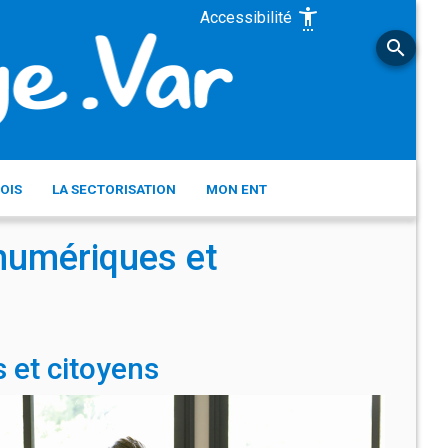
settings_accessibility
Accessibilité
search
OIS
LA SECTORISATION
MON ENT
numériques et 
 et citoyens