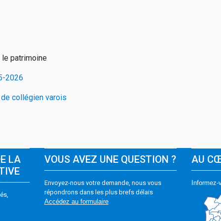
 le patrimoine
25-2026
 de collégien varois
DE LA
VOUS AVEZ UNE QUESTION ?
AU C
TIVE
Envoyez-nous votre demande, nous vous
Informez-v
répondrons dans les plus brefs délais
és,
Accédez au formulaire