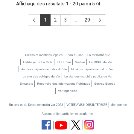
Affichage des résultats 1 - 20 parmi 574.
1
2
3
...
29
Page
Page
Page
Pages intermédiaires Utilis
Page
Crédits et mentions légales
Plan du site
La médiathèque
L'abbaye de La Celle
L'HDE Var
Visitvar
La MDPH du Var
Archives départementales du Var
Muséum départemental du Var
Le site des collèges du Var
Le site des marchés publics du Var
Extranets
Répertoire des Informations Publiques
Service Europe
Var Ingénierie
Un service du Département du Var 2023
VOTRE AVIS NOUS INTERESSE
Mon compte
Accessibilité : partiellement conforme