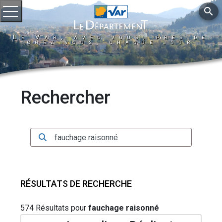
search
Ouvrir le menu
Le Var, avec vous, près de
chez vous, chaque jour
Rechercher
Rechercher
RÉSULTATS DE RECHERCHE
574 Résultats pour
fauchage raisonné