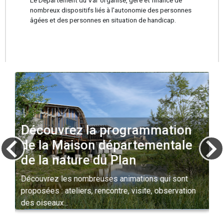
Le Département du Var organise, gère et finance de
nombreux dispositifs liés à l'autonomie des personnes
âgées et des personnes en situation de handicap.
Découvrez la programmation
vigate_before
navigate_ne
de la Maison départementale
de la nature du Plan
Découvrez les nombreuses animations qui sont
proposées : ateliers, rencontre, visite, observation
des oiseaux...
Dé