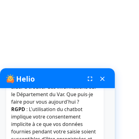
Helio
fenêtre de chatbot
fullscreen
close
Bonjour, je suis Helio. Je peux vous
aider à trouver des informations sur
le Département du Var. Que puis-je
faire pour vous aujourd'hui ?
RGPD
: L'utilisation du chatbot
implique votre consentement
implicite à ce que vos données
fournies pendant votre saisie soient