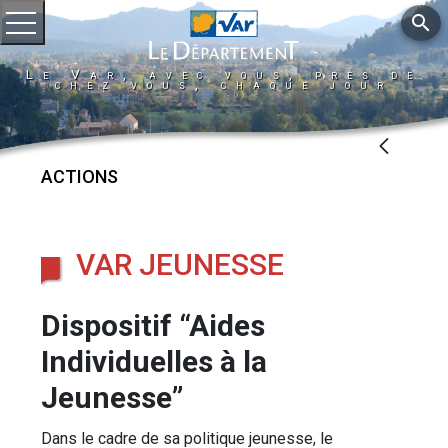
search
Ouvrir le menu
Le Var, avec vous, près de
chez vous, chaque jour
ACTIONS
VAR JEUNESSE
Dispositif “Aides
Individuelles à la
Jeunesse”
Dans le cadre de sa politique jeunesse, le