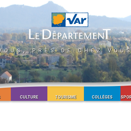
vous, près de chez vou
S
CULTURE
TOURISME
COLLÈGES
SPOR