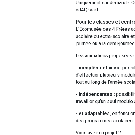
Uniquement sur demande. Co
ed4f@var.fr
Pour les classes et centre
L'Ecomusée des 4 Frères acc
scolaire ou extra-scolaire e
journée ou à la demi-journée,
Les animations proposées on
- complémentaires
: poss
d’effectuer plusieurs modul
tout au long de l’année scola
- indépendantes :
possibil
travailler qu’un seul module 
- et adaptables,
en fonctio
des programmes scolaires.
Vous avez un projet ?