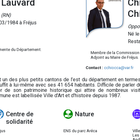
 Lauvard
Ch
Ch
 (RN)
03/1984 à Fréjus
Oppos
Né le
Resta
nente du Département.
Membre de la Commission
Adjoint au Maire de Fréjus.
Contact :
cchiocca@var.fr
t un des plus petits cantons de l’est du département en termes 
uffit à lui-même avec ses 41 654 habitants. Difficile de parler 
er de son patrimoine historique qui attire de nombreux visi
une est labellisée Ville d'Art et d'histoire depuis 1987.
Centre de
Nature
solidarité
jus
ENS du parc Aréca
Vill
Les
And