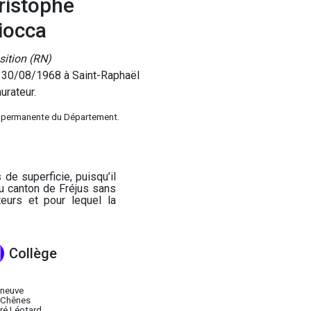
ristophe
iocca
ition (RN)
 30/08/1968 à Saint-Raphaël
urateur.
 permanente du Département.
de superficie, puisqu’il
du canton de Fréjus sans
teurs et pour lequel la
Collège
eneuve
 Chênes
ré Léotard