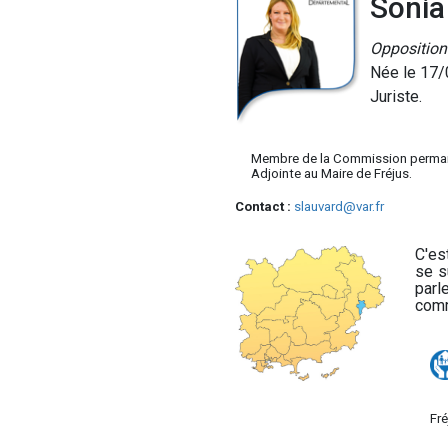
Sonia
Opposition
Née le 17/
Juriste.
Membre de la Commission perma
Adjointe au Maire de Fréjus.
Contact :
slauvard@var.fr
C'es
se s
parl
comm
Helio
fenêtre de chatbot
fullscreen
close
Bonjour, je suis Helio. Je peux vous
aider à trouver des informations sur
le Département du Var. Que puis-je
faire pour vous aujourd'hui ?
RGPD
: L'utilisation du chatbot
Fré
implique votre consentement