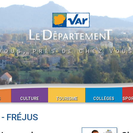
vous, près de chez vou
S
CULTURE
TOURISME
COLLÈGES
SPOR
- FRÉJUS