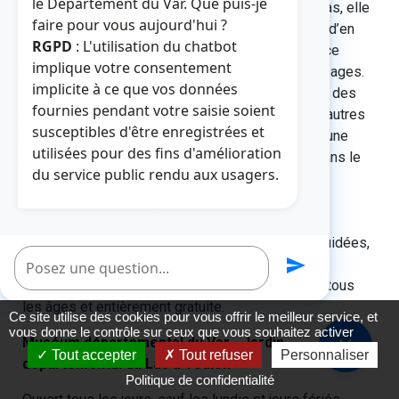
le Département du Var. Que puis-je
Consacrée au Las, elle
faire pour vous aujourd'hui ?
offre l’occasion d’en
RGPD
: L'utilisation du chatbot
savoir plus sur ce
implique votre consentement
cours d’eau de l’aire toulonnaise aux multiples visages.
implicite à ce que vos données
Grâce à de nombreuses photographies et vidéos, des
fournies pendant votre saisie soient
animaux naturalisés, des outils anciens et bien d’autres
susceptibles d'être enregistrées et
objets exposés, des paysages insoupçonnés et une
utilisées pour des fins d'amélioration
biodiversité unique sont dévoilés. En parallèle, dans le
du service public rendu aux usagers.
Muséum départemental du Var et le Jardin
départemental du Las où sont installées des
photographies grand format, une programmation
scientifique et culturelle est proposée : visites guidées,
Poser une question
send
animations, ateliers artistiques et scientifiques,
rencontres et conférences. Elle est accessible à tous
les âges et entièrement gratuite.
Ce site utilise des cookies pour vous offrir le meilleur service, et
vous donne le contrôle sur ceux que vous souhaitez activer
Muséum départemental du Var - Jardin
close
Tout accepter
Tout refuser
Personnaliser
départemental du Las à Toulon
Politique de confidentialité