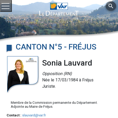
search
Ouvrir le menu
Le Var, avec vous, près de
chez vous, chaque jour
CANTON N°5 - FRÉJUS
Sonia Lauvard
Opposition (RN)
Née le 17/03/1984 à Fréjus
Juriste.
Membre de la Commission permanente du Département.
Adjointe au Maire de Fréjus.
Contact :
slauvard@var.fr