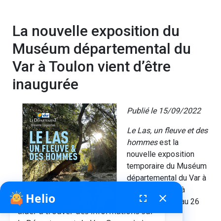
La nouvelle exposition du
Muséum départemental du
Var à Toulon vient d’être
inaugurée
Publié le 15/09/2022
Le Las, un fleuve et des
hommes
est la
nouvelle exposition
temporaire du Muséum
départemental du Var à
Toulon. Elle est à
Helio
fenêtre de chatbot
fullscreen
close
Bonjour, je suis Helio. Je peux vous
découvrir jusqu’au 26
aider à trouver des informations sur
février 2023.