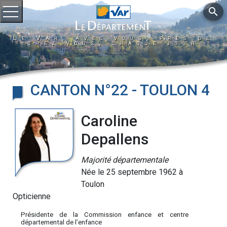
search
Ouvrir le menu
Le Var, avec vous, près de
chez vous, chaque jour
CANTON N°22 - TOULON 4
Caroline
Depallens
Majorité départementale
Née le 25 septembre 1962 à
Toulon
Opticienne
Présidente de la Commission enfance et centre
départemental de l’enfance