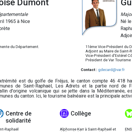
oise Dumont
Gu
épartementale
Major
ril 1965 à Nice
Né le
prète
Raph
Adjoi
nente du Département.
11ème Vice-Président du 
Adjoint au Maire de Saint-
Vice-Président d'Estérel C
Président de Var Tourisme
Contact :
gdecard@var.fr
extrémité est du golfe de Fréjus, le canton compte 46 418 hab
unes de Saint-Raphaël, Les Adrets et la partie nord de Fré
tallin d'origine volcanique qui se jette dans la Méditerranée,
unes du canton. Ici, le tourisme balnéaire est la principale acti
Centre de
Collège
solidarité
int-Raphaël
Alphonse Karr à Saint-Raphaël et
ENS 