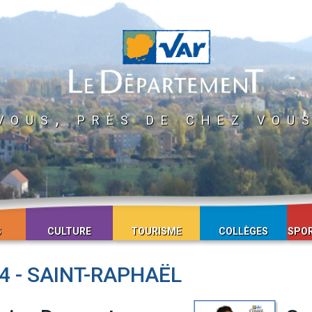
vous, près de chez vou
S
CULTURE
TOURISME
COLLÈGES
SPOR
4 - SAINT-RAPHAËL