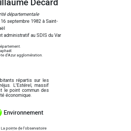
illaume Decard
ité départementale
 16 septembre 1982 à Saint-
aël
nt administratif au SDIS du Var
Département.
Raphaël.
ôte d'Azur agglomération.
itants répartis sur les
jus. L'Estérel, massif
 est le point commun des
vité économique.
Environnement
La pointe de l'observatoire