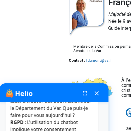
Franç
Majorité d
Née le 9 av
Guide inter
Membre de la Commission perma
Sénatrice du Var.
Contact :
fdumont@var.fr
À l’
comm
cris
Helio
fenêtre de chatbot
fullscreen
close
Bonjour, je suis Helio. Je peux vous
comm
aider à trouver des informations sur
le Département du Var. Que puis-je
faire pour vous aujourd'hui ?
RGPD
: L'utilisation du chatbot
Sa
implique votre consentement