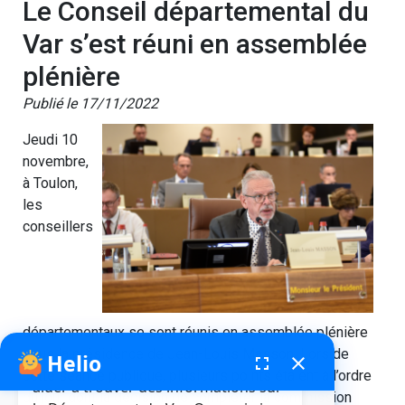
Le Conseil départemental du
Var s’est réuni en assemblée
plénière
Publié le 17/11/2022
Jeudi 10
novembre,
à Toulon,
les
conseillers
départementaux se sont réunis en assemblée plénière
sous la présidence de Jean-Louis Masson. Lors de
Helio
fenêtre de chatbot
fullscreen
close
Bonjour, je suis Helio. Je peux vous
cette séance publique, plusieurs points étaient à l’ordre
aider à trouver des informations sur
du jour dont la décision de compléter la commission