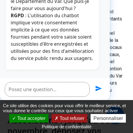
le Département du Var. Que puis-je
permanente du Conseil départemental du Var, la
faire pour vous aujourd'hui ?
formation des commissions organiques du Conseil
RGPD
: L'utilisation du chatbot
départemental du Var, la désignation des représentants
implique votre consentement
du Département au sein de divers organismes et
implicite à ce que vos données
instances, la composition de la commission d’appel
fournies pendant votre saisie soient
d’offres, du jury, de la commission des marchés, de la
susceptibles d'être enregistrées et
commission de délégation des services publics locaux
utilisées pour des fins d'amélioration
et de la commission consultative des services locaux,
du service public rendu aux usagers.
l’élection du représentant de la commission d’appel
d’offres des groupements de commande, la convention
pluriannuelle de partenariat entre le Département du Var
et le Service départemental d’incendie et de secours
Poser une question
send
(Sdis) du Var ainsi qu’une décision modificative du
budget principal.
Ce site utilise des cookies pour vous offrir le meilleur service, et
vous donne le contrôle sur ceux que vous souhaitez activer
close
Associations : jusqu’au 30
Tout accepter
Tout refuser
Personnaliser
Politique de confidentialité
novembre, déposez vos