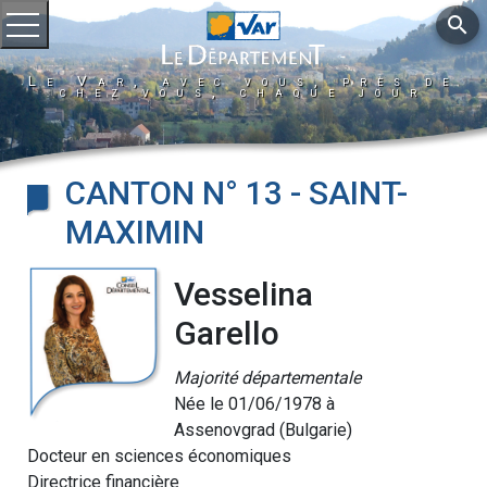
search
Ouvrir le menu
Le Var, avec vous, près de
chez vous, chaque jour
CANTON N° 13 - SAINT-
MAXIMIN
Vesselina
Garello
Majorité départementale
Née le 01/06/1978 à
Assenovgrad (Bulgarie)
Docteur en sciences économiques
Directrice financière