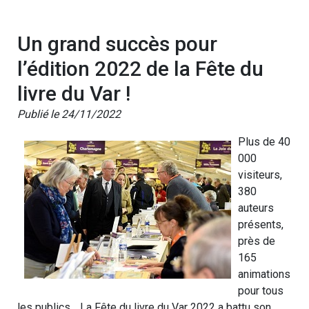
Un grand succès pour
l’édition 2022 de la Fête du
livre du Var !
Publié le 24/11/2022
Plus de 40
000
visiteurs,
380
auteurs
présents,
près de
165
animations
pour tous
les publics… La Fête du livre du Var 2022 a battu son