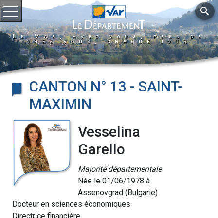
search
Ouvrir le menu
Le Var, avec vous, près de
chez vous, chaque jour
CANTON N° 13 - SAINT-
MAXIMIN
Vesselina
Garello
Majorité départementale
Née le 01/06/1978 à
Assenovgrad (Bulgarie)
Docteur en sciences économiques
Directrice financière