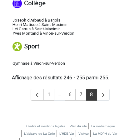
Collège
Joseph d'Arbaud à Barjols
Henri Matisse à Saint-Maximin
Leï Garrus à Saint-Maximin
Yves Montand à Vinon-sur-Verdon
Sport
Gymnase à Vinon-sur-Verdon
Helio
fenêtre de chatbot
fullscreen
close
Bonjour, je suis Helio. Je peux vous
aider à trouver des informations sur
Affichage des résultats 246 - 255 parmi 255.
le Département du Var. Que puis-je
faire pour vous aujourd'hui ?
1
...
6
7
8
Page
Pages intermédiaires Utilisez TAB po
Page
Page
Page
RGPD
: L'utilisation du chatbot
implique votre consentement
implicite à ce que vos données
fournies pendant votre saisie soient
Crédits et mentions légales
Plan du site
La médiathèque
susceptibles d'être enregistrées et
L'abbaye de La Celle
L'HDE Var
Visitvar
La MDPH du Var