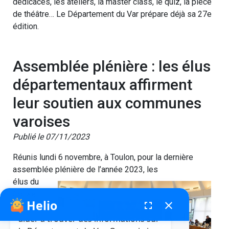
dédicaces, les ateliers, la master class, le quiz, la pièce
de théâtre… Le Département du Var prépare déjà sa 27e
édition.
Assemblée plénière : les élus
départementaux affirment
leur soutien aux communes
varoises
Publié le 07/11/2023
Réunis lundi 6 novembre, à Toulon, pour la dernière
assemblée plénière de l’année 2023, les
élus du
Conseil
Helio
fenêtre de chatbot
fullscreen
close
Bonjour, je suis Helio. Je peux vous
aider à trouver des informations sur