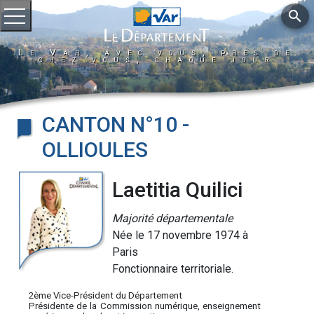
search
Ouvrir le menu
Le Var, avec vous, près de
chez vous, chaque jour
CANTON N°10 -
OLLIOULES
Laetitia Quilici
Majorité départementale
Née le 17 novembre 1974 à
Paris
Fonctionnaire territoriale.
2ème Vice-Président du Département
Présidente de la Commission numérique, enseignement