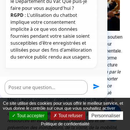
le Département du Var. Que puis-je
faire pour vous aujourd'hui ?
RGPD
: L'utilisation du chatbot
implique votre consentement
implicite à ce que vos données
fournies pendant votre saisie soient
départemental du Var ont de nouveau affirmé leur soutien
susceptibles d'être enregistrées et
aux communes varoises, notamment en ancrant leur
utilisées pour des fins d'amélioration
intention de créer une agence technique départementale.
du service public rendu aux usagers.
Dénommée Var ingénierie et constituée sous la forme
d’un établissement public administratif, cette structure
“fonctionnera avec des moyens mis à disposition par le
Conseil départemental et aura la possibilité d’apporter
Poser une question
aux collectivités qui la composent toute assistance
send
d’ordre technique, juridique ou financier”
, a expliqué
Marc Lauriol, conseiller départemental en charge des
Ce site utilise des cookies pour vous offrir le meilleur service, et
aides aux communes.
“Elle pourra intervenir dans les
vous donne le contrôle sur ceux que vous souhaitez activer
close
domaines de l'assainissement et de la protection des
Tout accepter
Tout refuser
Personnaliser
ressources en eau, des milieux aquatiques et de
Politique de confidentialité
prévention des inondations, de la voirie, de la mobilité,