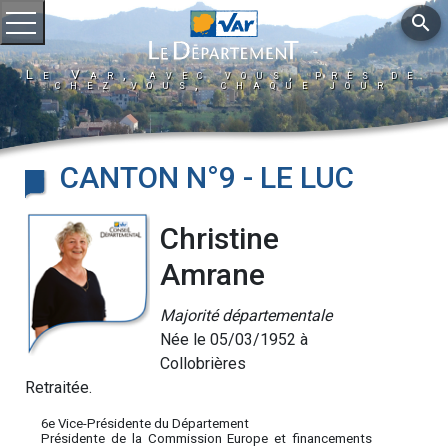
search
Ouvrir le menu
Le Var, avec vous, près de
chez vous, chaque jour
CANTON N°9 - LE LUC
Christine
Amrane
Majorité départementale
Née le 05/03/1952 à
Collobrières
Retraitée.
6e Vice-Présidente du Département
Présidente de la Commission Europe et financements