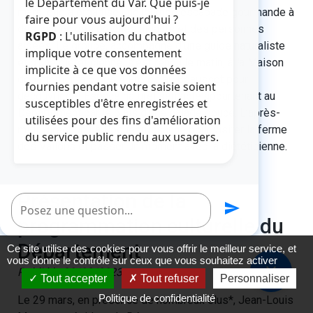
le Département du Var. Que puis-je
mars, elle a organisé une journée escapade gourmande à
faire pour vous aujourd'hui ?
destination des proches aidants et des personnes
RGPD
: L'utilisation du chatbot
aidées. Le groupe, accompagné d’une guide naturaliste
implique votre consentement
et d’une diététicienne, s’est rendu le matin, à la Maison
implicite à ce que vos données
départementale des 4 Frères au Beausset pour
fournies pendant votre saisie soient
découvrir cet Espace naturel sensible appartenant au
susceptibles d'être enregistrées et
Département par le biais d’une balade douce. L’après-
utilisées pour des fins d'amélioration
midi, direction La Roquebrussanne pour visiter la ferme
du service public rendu aux usagers.
des Vallons et passer un moment avec la diététicienne.
Présentation de la
Poser une question
send
programmation culturelle du
Département
Ce site utilise des cookies pour vous offrir le meilleur service, et
vous donne le contrôle sur ceux que vous souhaitez activer
close
Publié le 30/03/2023
Tout accepter
Tout refuser
Personnaliser
Politique de confidentialité
Le 29 mars, en présence de nombreux élus*, Jean-Louis