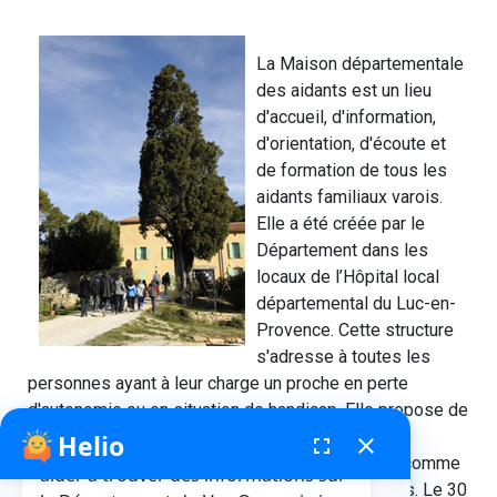
La Maison départementale
des aidants est un lieu
d'accueil, d'information,
d'orientation, d'écoute et
de formation de tous les
aidants familiaux varois.
Elle a été créée par le
Département dans les
locaux de l’Hôpital local
départemental du Luc-en-
Provence. Cette structure
s'adresse à toutes les
personnes ayant à leur charge un proche en perte
d'autonomie ou en situation de handicap. Elle propose de
nombreuses activités pour offrir à ces aidants un
Helio
fenêtre de chatbot
fullscreen
close
Bonjour, je suis Helio. Je peux vous
accompagnement mais aussi un temps de répit, comme
aider à trouver des informations sur
des formations, des ateliers et même des sorties. Le 30