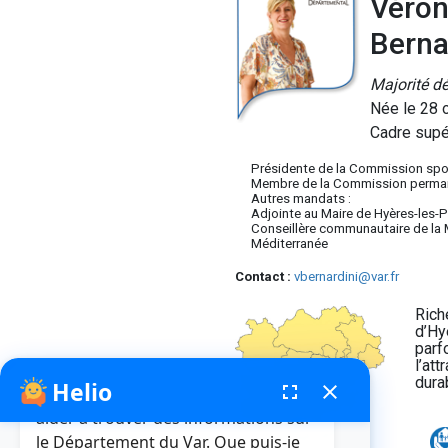
Véron
Berna
Majorité d
Née le 28 
Cadre supé
Présidente de la Commission spor
Membre de la Commission perma
Autres mandats :
Adjointe au Maire de Hyères-les-P
Conseillère communautaire de la
Méditerranée
Contact :
vbernardini@var.fr
Rich
d’Hy
parf
l’at
dura
Helio
fenêtre de chatbot
fullscreen
close
Bonjour, je suis Helio. Je peux vous
aider à trouver des informations sur
le Département du Var. Que puis-je