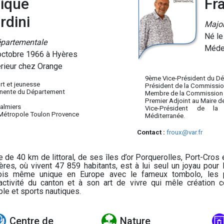
ique
Fr
rdini
Major
Né le
épartementale
Méde
octobre 1966 à Hyères
rieur chez Orange
9ème Vice-Président du D
t et jeunesse
Président de la Commission
nente du Département
Membre de la Commission
Premier Adjoint au Maire d
almiers
Vice-Président de la
 Métropole Toulon Provence
Méditerranée.
Contact :
froux@var.fr
e de 40 km de littoral, de ses îles d’or Porquerolles, Port-Cros 
ères, où vivent 47 859 habitants, est à lui seul un joyau pour le
ois même unique en Europe avec le fameux tombolo, les p
tractivité du canton et à son art de vivre qui mêle création 
ble et sports nautiques.
Centre de
Nature