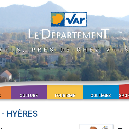
vous, près de chez vou
S
CULTURE
TOURISME
COLLÈGES
SPOR
 - HYÈRES