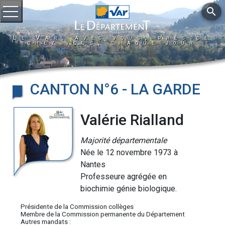
search
Ouvrir le menu
Le Var, avec vous, près de
chez vous, chaque jour
CANTON N°6 - LA GARDE
Valérie Rialland
Majorité départementale
Née le 12 novembre 1973 à
Nantes
Professeure agrégée en
biochimie génie biologique.
Présidente de la Commission collèges
Membre de la Commission permanente du Département
Autres mandats :