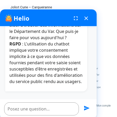
Joliot Curie – Carqueiranne
J.Y. Cousteau – La Garde
Helio
fenêtre de chatbot
fullscreen
close
Bonjour, je suis Helio. Je peux vous
Affichage des résultats 176 - 210 parmi 242.
aider à trouver des informations sur
le Département du Var. Que puis-je
1
...
5
6
7
faire pour vous aujourd'hui ?
Page
Pages intermédiaires Utilisez TAB po
Page
Page
Page
RGPD
: L'utilisation du chatbot
implique votre consentement
implicite à ce que vos données
fournies pendant votre saisie soient
Crédits et mentions légales
Plan du site
La médiathèque
susceptibles d'être enregistrées et
L'abbaye de La Celle
L'HDE Var
Visitvar
La MDPH du Var
utilisées pour des fins d'amélioration
Archives départementales du Var
Muséum départemental du Var
du service public rendu aux usagers.
Le site des collèges du Var
Le site des marchés publics du Var
Extranets
Répertoire des Informations Publiques
Service Europe
Var Ingénierie
Poser une question
Un service du Département du Var 2023
VOTRE AVIS NOUS INTERESSE
Mon compte
send
Accessibilité : partiellement conforme