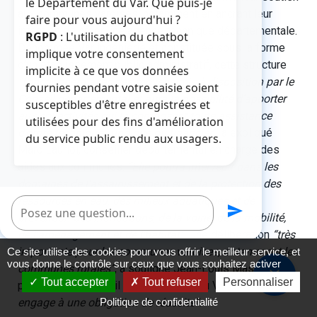
le Département du Var. Que puis-je
aux communes varoises, notamment en ancrant leur
faire pour vous aujourd'hui ?
intention de créer une agence technique départementale.
RGPD
: L'utilisation du chatbot
Dénommée Var ingénierie et constituée sous la forme
implique votre consentement
d’un établissement public administratif, cette structure
implicite à ce que vos données
“fonctionnera avec des moyens mis à disposition par le
fournies pendant votre saisie soient
Conseil départemental et aura la possibilité d’apporter
susceptibles d'être enregistrées et
aux collectivités qui la composent toute assistance
utilisées pour des fins d'amélioration
d’ordre technique, juridique ou financier”
, a expliqué
du service public rendu aux usagers.
Marc Lauriol, conseiller départemental en charge des
aides aux communes.
“Elle pourra intervenir dans les
domaines de l'assainissement et de la protection des
ressources en eau, des milieux aquatiques et de
Poser une question
send
prévention des inondations, de la voirie, de la mobilité,
de l'aménagement et de l'habitat”
. Une délibération
“très
importante pour les communes varoises, notamment les
Ce site utilise des cookies pour vous offrir le meilleur service, et
vous donne le contrôle sur ceux que vous souhaitez activer
communes rurales”
, a souligné Jean-Louis Masson,
close
Tout accepter
Tout refuser
Personnaliser
président du Conseil départemental du Var.
“Elle nous
Politique de confidentialité
engage à une obligation de réussite”.