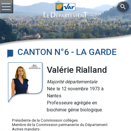
search
Ouvrir le menu
Le Var, avec vous, près de
chez vous, chaque jour
CANTON N°6 - LA GARDE
Valérie Rialland
Majorité départementale
Née le 12 novembre 1973 à
Nantes
Professeure agrégée en
biochimie génie biologique.
Présidente de la Commission collèges
Membre de la Commission permanente du Département
Autres mandats :