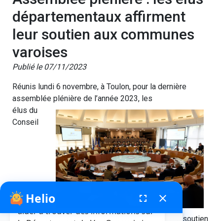
départementaux affirment
leur soutien aux communes
varoises
Publié le 07/11/2023
Réunis lundi 6 novembre, à Toulon, pour la dernière
assemblée plénière de l’année 2023, les
élus du
Conseil
Helio
fenêtre de chatbot
fullscreen
close
Bonjour, je suis Helio. Je peux vous
aider à trouver des informations sur
départemental du Var ont de nouveau affirmé leur soutien