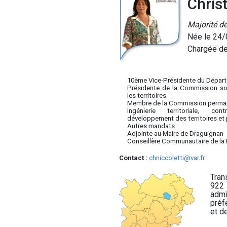
Christ
Majorité d
Née le 24/
Chargée de
10ème Vice-Présidente du Dépar
Présidente de la Commission soli
les territoires.
Membre de la Commission perma
Ingénierie territoriale, con
développement des territoires et p
Autres mandats :
Adjointe au Maire de Draguignan
Conseillère Communautaire de la
Contact :
chniccoletti@var.fr
Tran
922 
admi
préf
et de