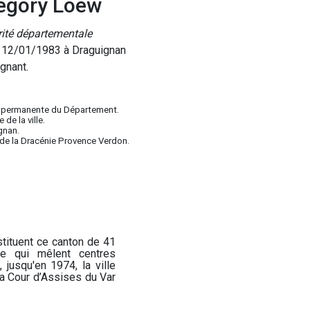
égory Loew
ité départementale
 12/01/1983 à Draguignan
gnant.
 permanente du Département.
de la ville.
gnan.
de la Dracénie Provence Verdon.
tituent ce canton de 41
ne qui mêlent centres
 jusqu'en 1974, la ville
la Cour d’Assises du Var