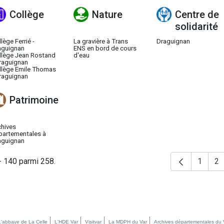
Collège
Nature
Centre de
solidarité
lège Ferrié -
La gravière à Trans
Draguignan
aguignan
ENS en bord de cours
llège Jean Rostand
d'eau
raguignan
llège Emile Thomas
raguignan
Patrimoine
chives
partementales à
aguignan
- 140 parmi 258.
1
2
Page
P
L'abbaye de La Celle
L'HDE Var
Visitvar
La MDPH du Var
Archives départementales du 