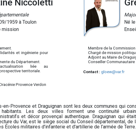
ine Niccoletti
Gr
épartementale
Major
09/1959 à Toulon
Né le
 mission
Ensei
tement.
Membre de la Commission
darités et ingénierie pour
Chargé de mission politique 
Adjoint au Maire de Dragui
nente du Département.
Conseiller Communautaire 
tractualisation liée au
rospective territoriale.
Contact :
gloew@var.fr
 Dracénie Provence Verdon
s-en-Provence et Draguignan sont les deux communes qui cons
habitants. Les deux villes forment une continuité urbai
nistratifs et décor provençal authentique. Draguignan qui était,
ecture du Var, est le siège social du Conseil départemental, de 
s Écoles militaires d'infanterie et d'artillerie de l’armée de Terre.