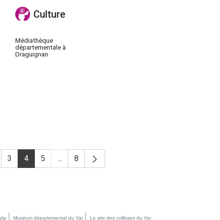
Culture
Médiathèque
départementale à
Draguignan
3
4
5
...
8
age
Page
Page
Page
Pages intermédiaires Utilisez TAB pour navigue
Page
Var
Muséum départemental du Var
Le site des collèges du Var