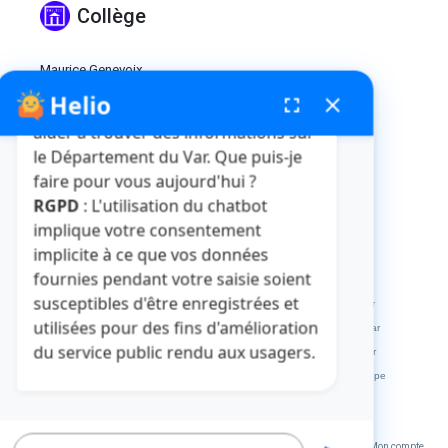
Collège
Maurice Genevoix
Ravel
Helio
fenêtre de chatbot
fullscreen
close
Bonjour, je suis Helio. Je peux vous
Affichage des résultats 176 - 210 parmi 245.
aider à trouver des informations sur
le Département du Var. Que puis-je
1
...
5
6
7
faire pour vous aujourd'hui ?
Page
Pages intermédiaires Utilisez TAB po
Page
Page
Page
RGPD
: L'utilisation du chatbot
implique votre consentement
implicite à ce que vos données
fournies pendant votre saisie soient
Crédits et mentions légales
Plan du site
La médiathèque
susceptibles d'être enregistrées et
L'abbaye de La Celle
L'HDE Var
Visitvar
La MDPH du Var
utilisées pour des fins d'amélioration
Archives départementales du Var
Muséum départemental du Var
du service public rendu aux usagers.
Le site des collèges du Var
Le site des marchés publics du Var
Extranets
Répertoire des Informations Publiques
Service Europe
Var Ingénierie
Poser une question
Un service du Département du Var 2023
VOTRE AVIS NOUS INTERESSE
Mon compte