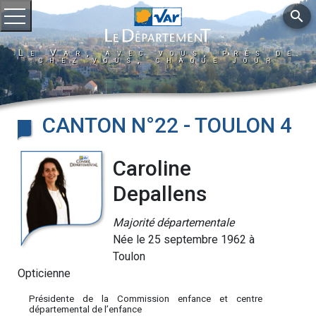
search
Ouvrir le menu
Le Var, avec vous, près de
chez vous, chaque jour
CANTON N°22 - TOULON 4
Caroline
Depallens
Majorité départementale
Née le 25 septembre 1962 à
Toulon
Opticienne
Présidente de la Commission enfance et centre
départemental de l’enfance