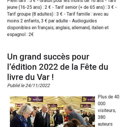
Plein tarif : 5 € - Gratuit pour les moins de 16 ans - Tarif
jeune (16-25 ans) : 2 € - Tarif senior (+ de 65 ans) : 3 € -
Tarif groupe (8 adultes) : 3 € - Tarif famille : avec au
moins 2 enfants, 3 € par adulte - Audioguides
disponibles en français, anglais, allemand, italien et
espagnol : 2€
Un grand succès pour
l’édition 2022 de la Fête du
livre du Var !
Publié le 24/11/2022
Plus de 40
000
visiteurs,
380
auteurs