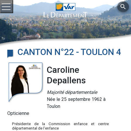
search
Ouvrir le menu
Le Var, avec vous, près de
chez vous, chaque jour
CANTON N°22 - TOULON 4
Caroline
Depallens
Majorité départementale
Née le 25 septembre 1962 à
Toulon
Opticienne
Présidente de la Commission enfance et centre
départemental de l’enfance