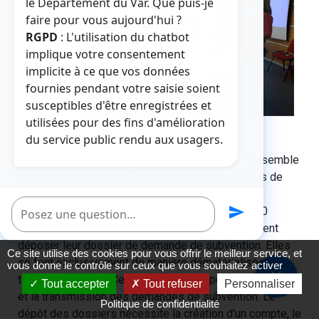
le Département du Var. Que puis-je
faire pour vous aujourd'hui ?
RGPD
: L'utilisation du chatbot
implique votre consentement
implicite à ce que vos données
fournies pendant votre saisie soient
susceptibles d'être enregistrées et
utilisées pour des fins d'amélioration
24/10/2022
du service public rendu aux usagers.
Partenaire privilégié du monde associatif sur l'ensemble
du territoire varois, le Département intervient dans de
nombreux domaines : sport, culture, solidarités,
Poser une question
send
environnement, tourisme, patrimoine… Jusqu’au 30
novembre, les responsables d'associations peuvent
déposer leur dossier de demande de subvention. Elles
Ce site utilise des cookies pour vous offrir le meilleur service, et
se font exclusivement de manière dématérialisée sur
vous donne le contrôle sur ceux que vous souhaitez activer
close
teleservices.var.fr. Ce service en ligne permet la saisie
Tout accepter
Tout refuser
Personnaliser
et la transmission des demandes de subvention. Le
Politique de confidentialité
dépôt des dossiers nécessite la création d'un compte, le