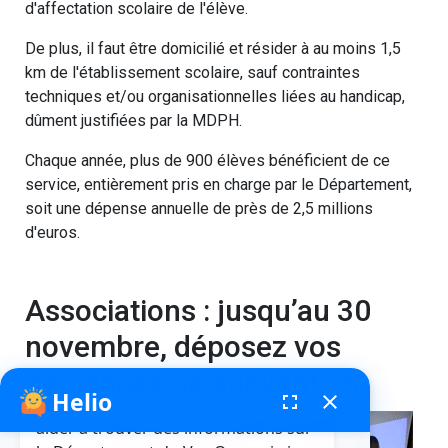
d'affectation scolaire de l'élève.
De plus, il faut être domicilié et résider à au moins 1,5
km de l'établissement scolaire, sauf contraintes
techniques et/ou organisationnelles liées au handicap,
dûment justifiées par la MDPH.
Chaque année, plus de 900 élèves bénéficient de ce
service, entièrement pris en charge par le Département,
soit une dépense annuelle de près de 2,5 millions
d'euros.
Associations : jusqu’au 30
novembre, déposez vos
demandes de subvention
Helio
fenêtre de chatbot
fullscreen
close
Bonjour, je suis Helio. Je peux vous
Publié le
aider à trouver des informations sur