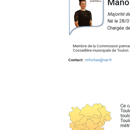
Manon
Majorité d
Né le 28/0
Chargée de
Membre de la Commission perma
Conseillère municipale de Toulon.
Contact :
mfortias@var.fr
Ce c
Toul
toul
Toul
mètr
Helio
fenêtre de chatbot
fullscreen
close
Bonjour, je suis Helio. Je peux vous