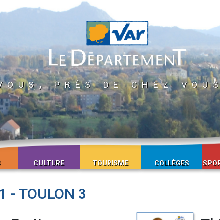
vous, près de chez vou
S
CULTURE
TOURISME
COLLÈGES
SPOR
 - TOULON 3