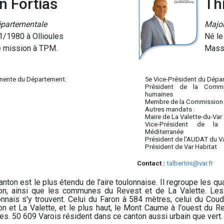
 Fortias
Thi
épartementale
Major
1/1980 à Ollioules
Né le
 mission à TPM.
Masse
5e Vice-Président du Dépa
nente du Département.
Président de la Commi
humaines
Membre de la Commission
Autres mandats :
Maire de La Valette-du-Var
Vice-Président de la
Méditerranée
Président de l'AUDAT du V
Président de Var Habitat
Contact :
talbertini@var.fr
anton est le plus étendu de l'aire toulonnaise. Il regroupe les qu
on, ainsi que les communes du Revest et de La Valette. Les 
onnais s'y trouvent. Celui du Faron à 584 mètres, celui du Cou
on et La Valette, et le plus haut, le Mont Caume à l'ouest du R
es. 50 609 Varois résident dans ce canton aussi urbain que vert.