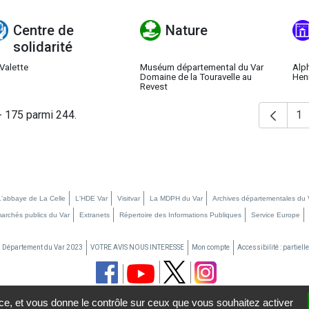
Centre de
Nature
solidarité
Valette
Muséum départemental du Var
Alp
Domaine de la Touravelle au
Henr
Revest
- 175 parmi 244.
1
P
L'abbaye de La Celle
L'HDE Var
Visitvar
La MDPH du Var
Archives départementales du 
marchés publics du Var
Extranets
Répertoire des Informations Publiques
Service Europe
u Département du Var 2023
VOTRE AVIS NOUS INTERESSE
Mon compte
Accessibilité : partiel
vice, et vous donne le contrôle sur ceux que vous souhaitez activer