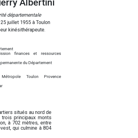
erry Albertini
ité départementale
 25 juillet 1955 à Toulon
ur kinésithérapeute.
rtement
ssion finances et ressources
 permanente du Département
 Métropole Toulon Provence
ar
artiers situés au nord de
trois principaux monts
don, à 702 mètres, entre
evest, qui culmine à 804